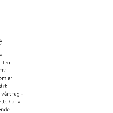
e
v
rten i
tter
som er
årt
 vårt fag -
tte har vi
ende