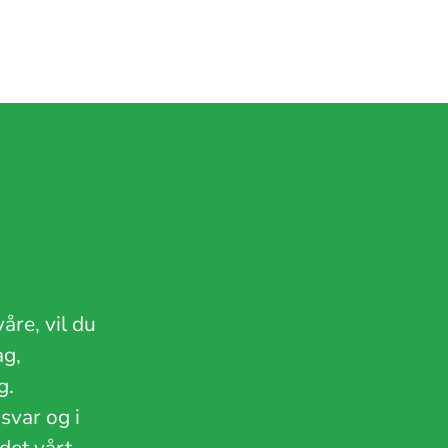
re, vil du
g,
ag.
svar og i