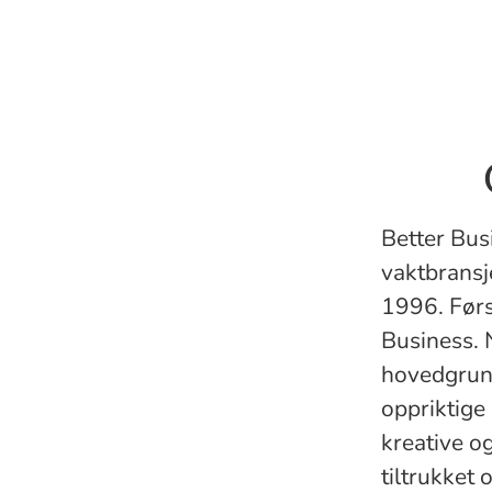
Better Bus
vaktbransj
1996. Førs
Business. 
hovedgrunne
oppriktige 
kreative og
tiltrukket