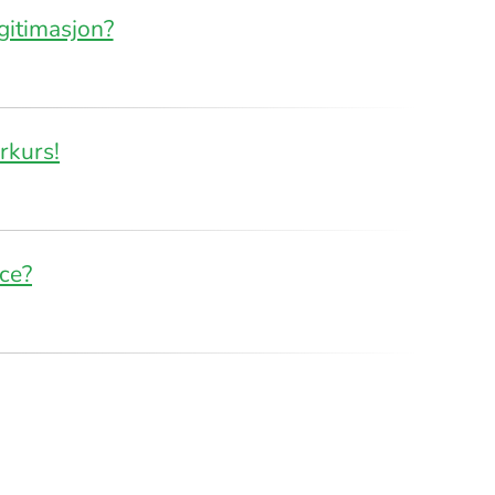
gitimasjon?
erkurs!
ice?