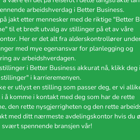
er å være en del på reisefot i dette langstrakte lan
spennende arbeidshverdag i Better Business.
d på jakt etter mennesker med de riktige "Better 
" til et bredt utvalg av stillinger på et av våre
ntor. Her er det alt fra alderskontrollører under 
llinger med mye egenansvar for planlegging og
ring av arbeidshverdagen.
stillinger i Better Business akkurat nå, klikk deg 
stillinger" i karrieremenyen.
ke er utlyst en stilling som passer deg, er vi allik
t i å komme i kontakt med deg som har de rette
e, den rette nysgjerrigheten og den rette arbei
akt med ditt nærmeste avdelingskontor hvis du 
n svært spennende bransjen vår!