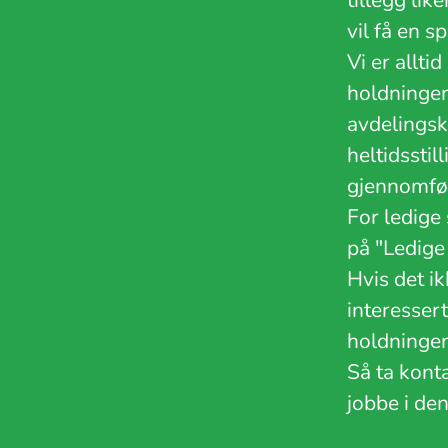
tillegg lik
vil få en 
Vi er allti
holdningene
avdelingsko
heltidssti
gjennomfø
For ledige 
på "Ledige 
Hvis det ik
interesser
holdningen
Så ta kont
jobbe i de