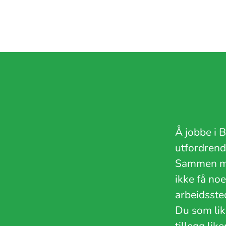
Å jobbe i B
utfordren
Sammen me
ikke få no
arbeidssted
Du som lik