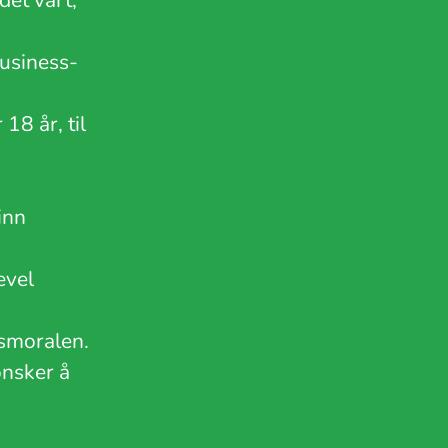
det vårt,
Business-
18 år, til
inn
evel
dsmoralen.
ønsker å