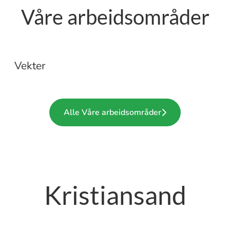
Våre arbeidsområder
Mystery Shopping
Alderskontroll
Vakthold
Vekter
Alle Våre arbeidsområder
Kristiansand