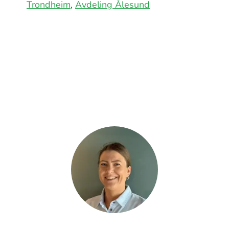
Trondheim
,
Avdeling Ålesund