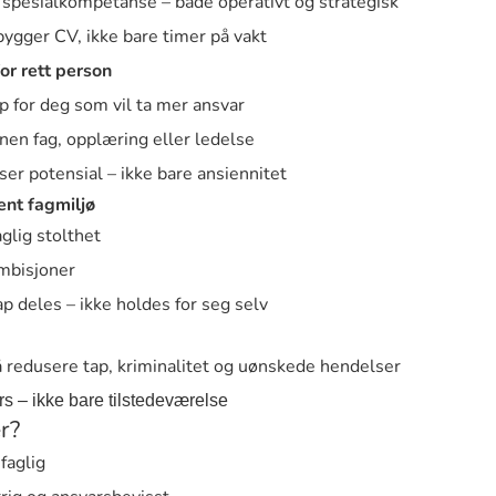
le spesialkompetanse – både operativt og strategisk
bygger CV, ikke bare timer på vakt
or rett person
p for deg som vil ta mer ansvar
nnen fag, opplæring eller ledelse
ser potensial – ikke bare ansiennitet
ent fagmiljø
glig stolthet
ambisjoner
p deles – ikke holdes for seg selv
 å redusere tap, kriminalitet og uønskede hendelser
s – ikke bare tilstedeværelse
r?
faglig