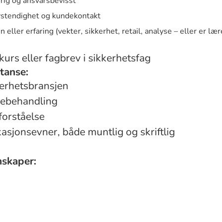
rrig og ansvarsbevisst
elvstendighet og kundekontakt
eller erfaring (vekter, sikkerhet, retail, analyse – eller er lære
urs eller fagbrev i sikkerhetsfag
tanse:
kerhetsbransjen
debehandling
forståelse
jonsevner, både muntlig og skriftlig
nskaper: