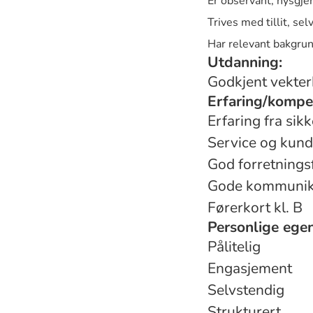
Er observant, nysgje
Trives med tillit, s
Har relevant bakgrunn 
Utdanning:
Godkjent vekterk
Erfaring/kompe
Erfaring fra sik
Service og kun
God forretnings
Gode kommunikas
Førerkort kl. B
Personlige ege
Pålitelig
Engasjement
Selvstendig
Strukturert